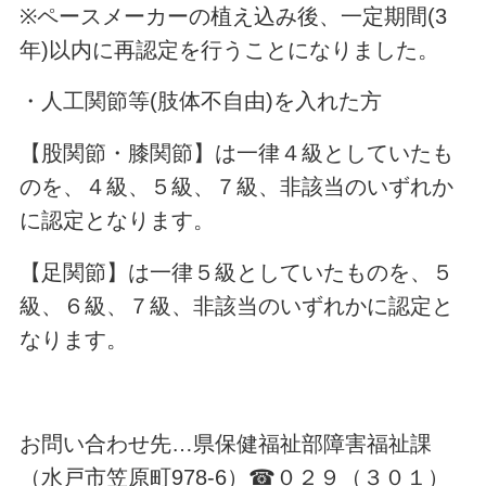
※
ペースメーカーの植え込み後、一定期間
(3
年
)
以内に再認定を行うことになりました。
・人工関節等
(
肢体不自由
)
を入れた方
【股関節・膝関節】は一律４級としていたも
のを、４級、５級、７級、非該当のいずれか
に認定となります。
【足関節】は一律５級としていたものを、５
級、６級、７級、非該当のいずれかに認定と
なります。
お問い合わせ先
…
県保健福祉部障害福祉課
（水戸市笠原町
978-6
）
☎
０２９（３０１）