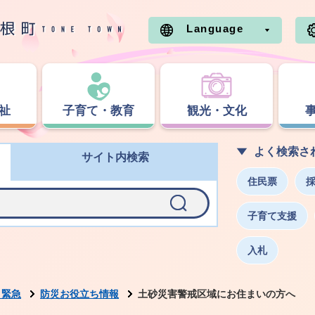
Language
祉
子育て・教育
観光・文化
よく検索さ
サイト内検索
住民票
子育て支援
入札
・緊急
防災お役立ち情報
土砂災害警戒区域にお住まいの方へ