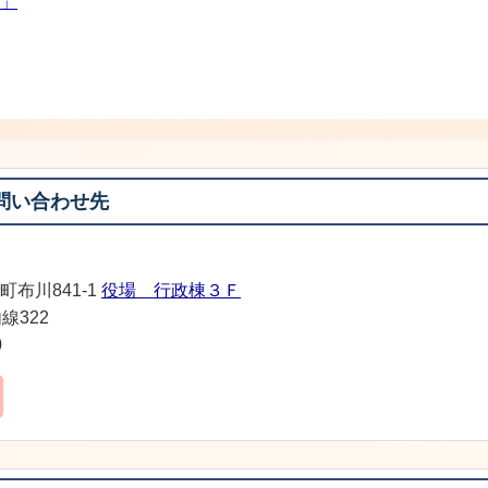
」
問い合わせ先
町布川841-1
役場 行政棟３Ｆ
線322
0