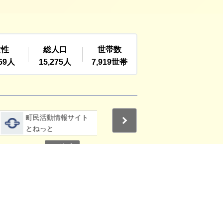
詳細をみる
詳細をみる
町民活動情報サイト
利根町社会福祉協議
Next
とねっと
会
停止
3
4
その他の関連サイト
ご利用ガイド
お問い合わせ