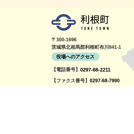
〒300-1696
茨城県北相馬郡利根町布川841-1
役場へのアクセス
【電話番号】
0297-68-2211
詳細をみる
町民活動情報サイト
利根町社会福祉協議
とねっと
会
【ファクス番号】
0297-68-7990
【開庁時間】
月曜～金曜日の午前8時30分～午後5時
（祝日、12月29日～1月3日を除く）
© TOWN OF TONE.