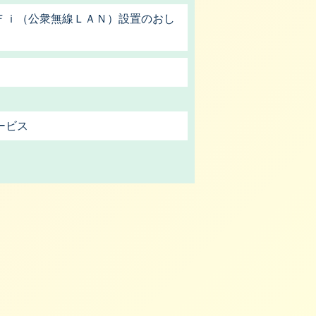
Ｆｉ（公衆無線ＬＡＮ）設置のおし
ービス