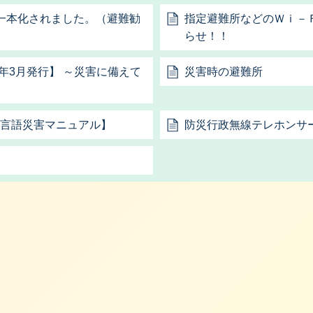
一本化されました。（避難勧
指定避難所などのＷｉ－
らせ！！
年3月発行】 ～災害に備えて
災害時の避難所
anual【多言語災害マニュアル】
防災行政無線テレホンサ