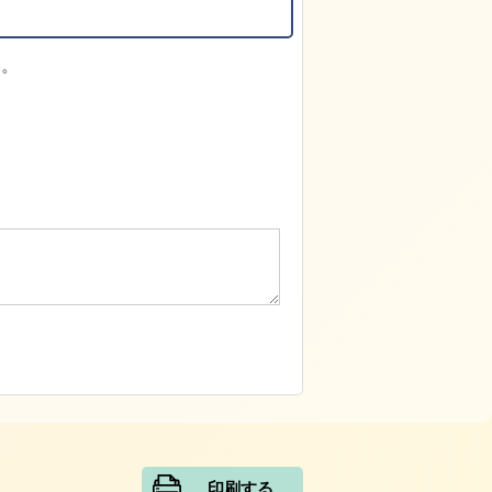
い。
印刷する