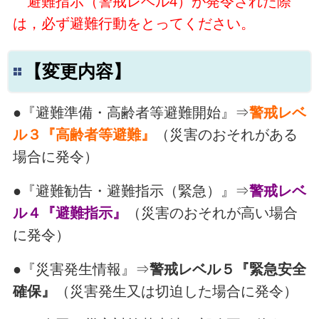
避難指示（警戒レベル4）が発令された際
は，必ず避難行動をとってください。
【変更内容】
●『避難準備・高齢者等避難開始』⇒
警戒レベ
ル３『高齢者等避難』
（災害のおそれがある
場合に発令）
●『避難勧告・避難指示（緊急）』⇒
警戒レベ
ル４『避難指示』
（災害のおそれが高い場合
に発令）
●『災害発生情報』⇒
警戒レベル５『緊急安全
確保』
（災害発生又は切迫した場合に発令）