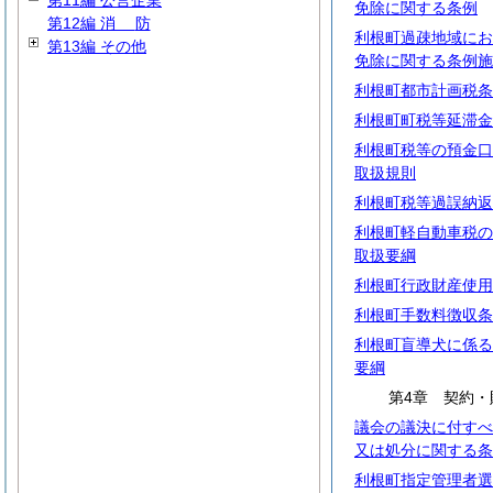
第11編 公営企業
免除に関する条例
第12編
消
防
利根町過疎地域にお
第13編 その他
免除に関する条例施
利根町都市計画税条
利根町町税等延滞金
利根町税等の預金口
取扱規則
利根町税等過誤納返
利根町軽自動車税の
取扱要綱
利根町行政財産使用
利根町手数料徴収条
利根町盲導犬に係る
要綱
第4章 契約・
議会の議決に付すべ
又は処分に関する条
利根町指定管理者選