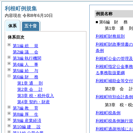
利根町例規集
例規名称
内容現在 令和8年6月10日
■ 第6編
財
務
体系
五十音
第1章
通
利根町財務規則
体系目次
利根町財政事情書の
第1編
総
規
条例
第2編
議
会
第3編 執行機関
利根町公金の管理及
第4編
人
事
利根町指定公金事務
第5編
給
与
る事務取扱要綱
第6編
財
務
利根町補助金等交付
第1章
通
則
第2章
会
第2章
会
計
第3章 税・税外収入
利根町特別会計条例
第4章 契約・財産
第3章 税・税
第7編
教
育
利根町税条例
第8編
厚
生
第9編 産業経済
利根町税条例施行規
第10編
建
設
利根町過疎地域にお