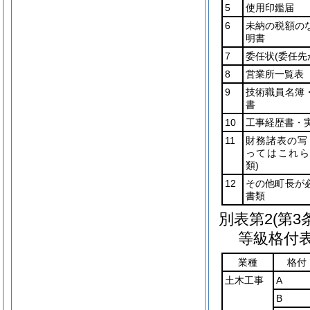
5
使用印鑑届
6
未納の税額の
明書
7
委任状
(委任先
8
営業所一覧表
9
技術職員名簿
書
10
工事経歴書・
11
財務諸表の写
ってはこれら
類)
12
その他町長が
書類
別表第2
(第3
等級格付
業種
格付
土木工事
A
B