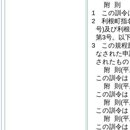
附
則
1
この訓令
2
利根町指
号)
及び利根
第3号。以
3
この規程
なされた申
されたもの
附
則
(
この訓令は
附
則
(
この訓令は
附
則
(
この訓令は
附
則
(
この訓令は