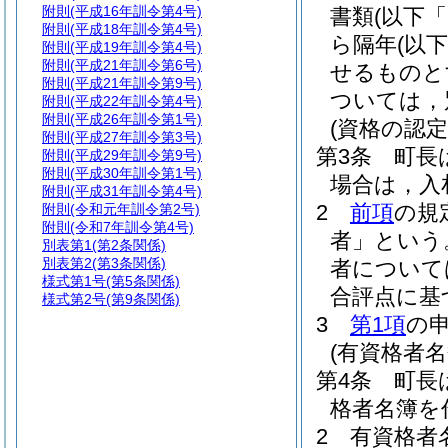
附則
(平成16年訓令第4号)
書類
(以下
附則
(平成18年訓令第4号)
ら隔年
(以
附則
(平成19年訓令第4号)
附則
(平成21年訓令第6号)
せるものと
附則
(平成21年訓令第9号)
ついては，
附則
(平成22年訓令第4号)
附則
(平成26年訓令第1号)
(資格の認
附則
(平成27年訓令第3号)
第3条
町長
附則
(平成29年訓令第9号)
附則
(平成30年訓令第1号)
場合は，入
附則
(平成31年訓令第4号)
2
前項
の規
附則
(令和元年訓令第2号)
附則
(令和7年訓令第4号)
者」という
別表第1
(第2条関係)
別表第2
(第3条関係)
者について
様式第1号
(第5条関係)
合評点に基
様式第2号
(第9条関係)
3
第1項
の
(有資格者名
第4条
町長
格者名簿を
2
有資格者