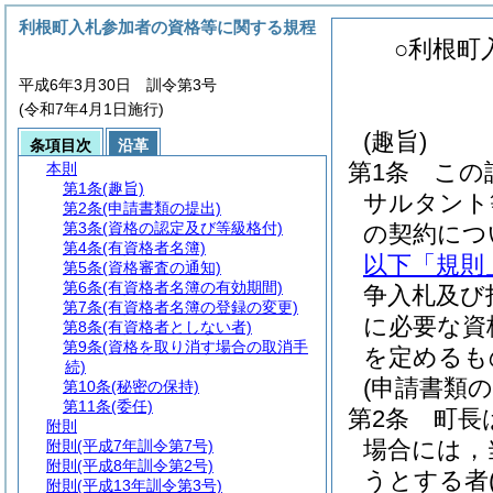
利根町入札参加者の資格等に関する規程
○利根町
平成6年3月30日 訓令第3号
(令和7年4月1日施行)
(趣旨)
条項目次
沿革
第1条
この
本則
第1条
(趣旨)
サルタント
第2条
(申請書類の提出)
第3条
(資格の認定及び等級格付)
の契約につ
第4条
(有資格者名簿)
以下「規則
第5条
(資格審査の通知)
第6条
(有資格者名簿の有効期間)
争入札及び
第7条
(有資格者名簿の登録の変更)
に必要な資
第8条
(有資格者としない者)
第9条
(資格を取り消す場合の取消手
を定めるも
続)
(申請書類の
第10条
(秘密の保持)
第11条
(委任)
第2条
町長
附則
場合には，
附則
(平成7年訓令第7号)
附則
(平成8年訓令第2号)
うとする者
附則
(平成13年訓令第3号)