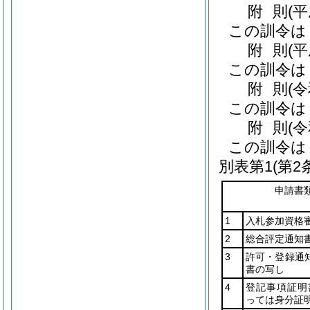
附
則
(
この訓令は
附
則
(
この訓令は
附
則
(
この訓令は
附
則
(
この訓令は
別表第1
(第2
申請書
1
入札参加資格
2
総合評定通知
3
許可・登録通
書の写し
4
登記事項証明
っては身分証明