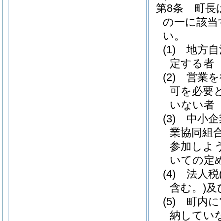
第8条
町長
の一に該当
い。
(1)
地方自
定する者
(2)
営業を
可を必要
いない者
(3)
中小企
業協同組
参加しよ
いての定
(4)
法人税
含む。)
及
(5)
町内に
納してい