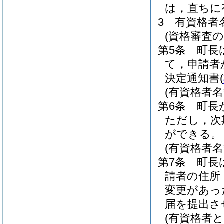
は，直ちに
3
有資格者
(資格審査の
第5条
町長
て，申請者
決定通知書
(
(有資格者
第6条
町長
ただし，次
ができる。
(有資格者
第7条
町長
請者の住所
変更があっ
届を提出さ
(有資格者と