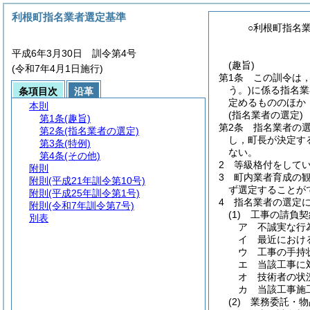
利根町指名業者選定基準
○利根町指名
平成6年3月30日 訓令第4号
(趣旨)
(令和7年4月1日施行)
第1条
この訓令は
う。)
に係る指名業
条項目次
沿革
定めるもののほか
本則
(指名業者の選定)
第1条
(趣旨)
第2条
指名業者の
第2条
(指名業者の選定)
し，町長が決定す
第3条
(特例)
ない。
第4条
(その他)
2
等級格付をして
附則
3
町内業者育成の
附則
(平成21年訓令第10号)
ず選定することが
附則
(平成25年訓令第1号)
4
指名業者の選定
附則
(令和7年訓令第7号)
(1)
工事の請負契
別表
ア
不誠実な行
イ
最近におけ
ウ
工事の手持
エ
当該工事に
オ
技術者の状
カ
当該工事施
(2)
業務委託・物