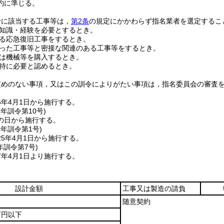
約に準じる。
一に該当する工事等は，
第2条
の規定にかかわらず指名業者を選定するこ
知識・経験を必要とするとき。
る応急復旧工事をするとき。
った工事等と密接な関連のある工事等をするとき。
は機械等を購入するとき。
特に必要と認めるとき。
定めのない事項，又はこの訓令によりがたい事項は，指名委員会の審査
6年4月1日から施行する。
1年
訓令第10号)
の日から施行する。
5年
訓令第1号)
5年4月1日から施行する。
年
訓令第7号)
7年4月1日より施行する。
設計金額
工事又は製造の請負
随意契約
万円以下