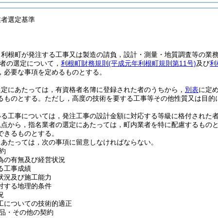
業者選定基準
，利根町が発注する工事又は製造の請負，設計・測量・地質調査等の業
者の選定について，
利根町財務規則
(平成元年利根町規則第11号)
及び
利
，必要な事項を定めるものとする。
選定にあたっては，有資格者名簿に登録された者のうちから，
別表
に定
るものとする。
ただし，高度の技術を要する工事等その他性質又は目的
いる工事については，発注工事の設計金額に対応する等級に格付された
観点から，指名業者の選定にあたっては，町内業者を特に配慮するもの
できるものとする。
にあたっては，次の事項に留意しなければならない。
約
為の有無及び経営状況
る工事成績
状況及び施工能力
対する地理的条件
況
工についての技術的適正
品・その他の契約