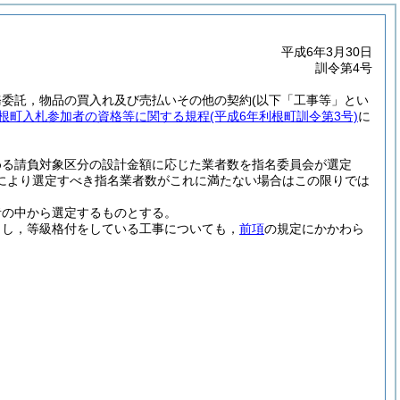
平成6年3月30日
訓令第4号
務委託，物品の買入れ及び売払いその他の契約
(以下「工事等」とい
根町入札参加者の資格等に関する規程
(平成6年利根町訓令第3号)
に
める請負対象区分の設計金額に応じた業者数を指名委員会が選定
により選定すべき指名業者数がこれに満たない場合はこの限りでは
者の中から選定するものとする。
とし，等級格付をしている工事についても，
前項
の規定にかかわら