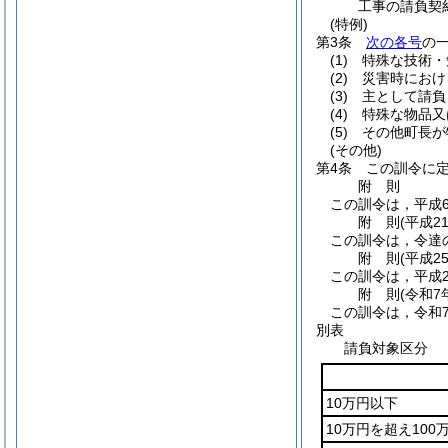
工事の請負契
(特例)
第3条
次の各号
の
(1)
特殊な技術・
(2)
災害時におけ
(3)
主として請負
(4)
特殊な物品又
(5)
その他町長が
(その他)
第4条
この訓令に
附
則
この訓令は，平成
附
則
(平成2
この訓令は，令達
附
則
(平成2
この訓令は，平成2
附
則
(令和7
この訓令は，令和
別表
請負対象区分
10万円以下
10万円を超え100