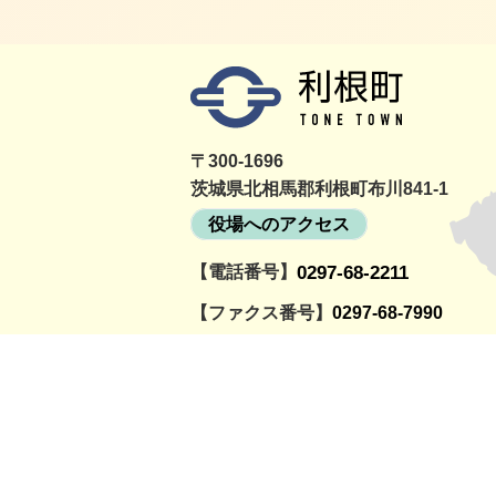
〒300-1696
茨城県北相馬郡利根町布川841-1
役場へのアクセス
【電話番号】
0297-68-2211
詳細をみる
町民活動情報サイト
利根町社会福祉協議
とねっと
会
【ファクス番号】
0297-68-7990
【開庁時間】
月曜～金曜日の午前8時30分～午後5時
（祝日、12月29日～1月3日を除く）
© TOWN OF TONE.