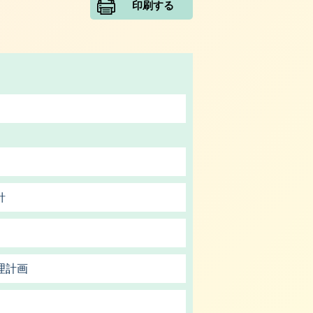
印刷する
針
理計画