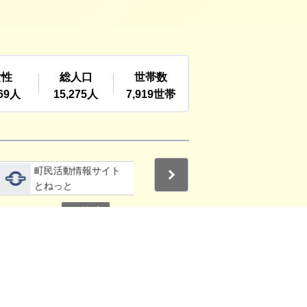
詳細をみる
詳細をみる
町民活動情報サイト
利根町社会福祉協議
Next
とねっと
会
停止
3
4
その他の関連サイト
ご利用ガイド
お問い合わせ