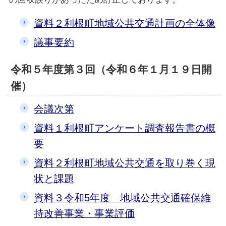
資料２利根町地域公共交通計画の全体像
議事要約
令和５年度第３回（令和６年１月１９日開
催）
会議次第
資料１利根町アンケート調査報告書の概
要
資料２利根町地域公共交通を取り巻く現
状と課題
資料３令和5年度 地域公共交通確保維
持改善事業・事業評価