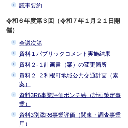
議事要約
令和６年度第３回（令和７年１月２１日開
催）
会議次第
資料１パブリックコメント実施結果
資料２-１計画書（案）の変更箇所
資料２-２利根町地域公共交通計画（素
案）
資料3R6事業評価ポンチ絵（計画策定事
業）
資料3別添R6事業評価（関東・調査事業
用）