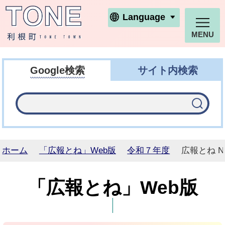
利根町ホームページ
Language
MENU
Google検索
サイト内検索
ホーム
「広報とね」Web版
令和７年度
広報とね N
「広報とね」Web版