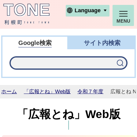
利根町ホームページ
Language
MENU
Google検索
サイト内検索
ホーム
「広報とね」Web版
令和７年度
広報とね N
「広報とね」Web版