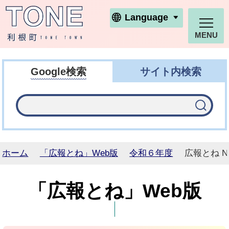
利根町ホームページ
Language
MENU
Google検索
サイト内検索
ホーム
「広報とね」Web版
令和６年度
広報とね N
「広報とね」Web版