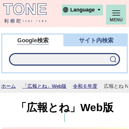
利根町ホームページ
Language
MENU
Google検索
サイト内検索
ホーム
「広報とね」Web版
令和６年度
広報とね N
「広報とね」Web版