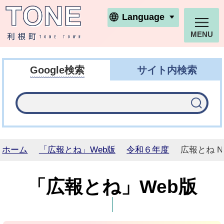
利根町ホームページ
Language
MENU
Google検索
サイト内検索
ホーム
「広報とね」Web版
令和６年度
広報とね N
「広報とね」Web版