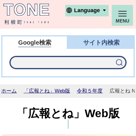
利根町ホームページ
Language
MENU
Google検索
サイト内検索
ホーム
「広報とね」Web版
令和５年度
広報とね N
「広報とね」Web版