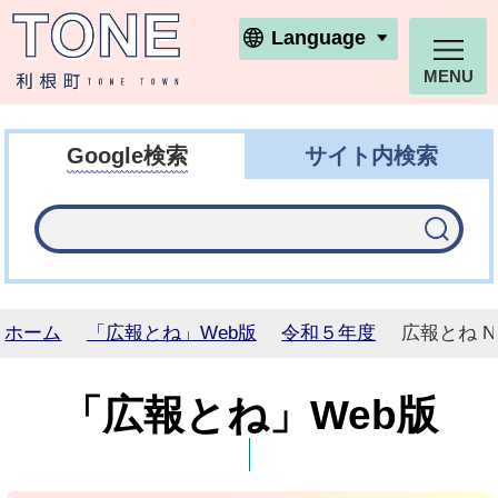
利根町ホームページ
Language
MENU
Google検索
サイト内検索
ホーム
「広報とね」Web版
令和５年度
広報とね N
「広報とね」Web版