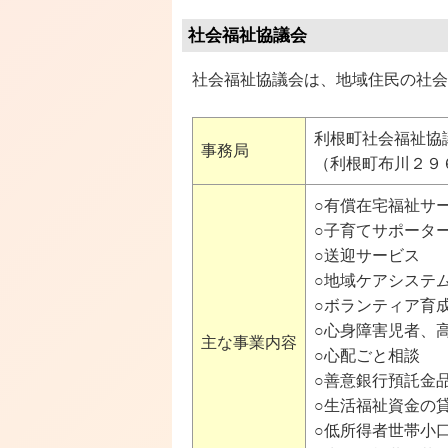
社会福祉協議会
社会福祉協議会は、地域住民の社会
利根町社会福祉協
事務局
（利根町布川２９
○有償在宅福祉サ
○子育てサポータ
○送迎サービス
○地域ケアシステ
○ボランティア育
○心身障害児者、
主な事業内容
○心配ごと相談
○善意銀行預託金
○生活福祉資金の
○低所得者世帯小