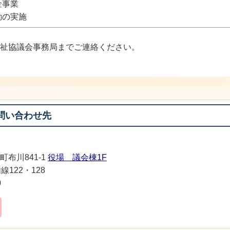
金事業
動の実施
祉協議会事務局までご連絡ください。
問い合わせ先
町布川841-1
役場 議会棟1F
線122・128
0