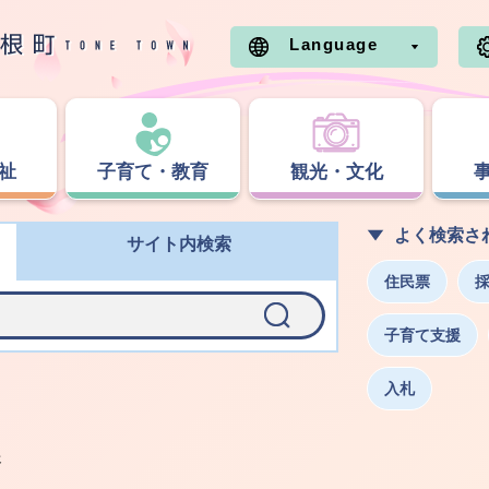
Language
祉
子育て・教育
観光・文化
よく検索さ
サイト内検索
住民票
子育て支援
入札
援