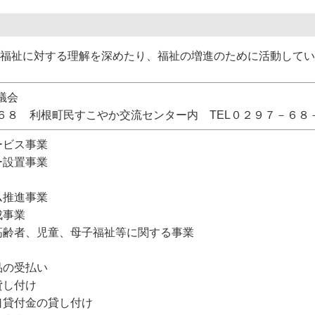
福祉に対する理解を深めたり、福祉の増進のために活動してい
議会
６８ 利根町民すこやか交流センター内 TEL０２９７－６８
ービス事業
ー設置事業
ム推進事業
成事業
高齢者、児童、母子福祉等に関する事業
品の受払い
貸し付け
口貸付金の貸し付け