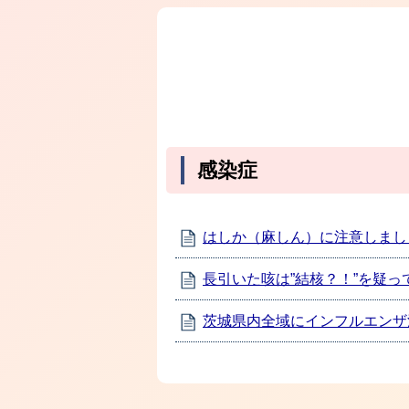
感染症
はしか（麻しん）に注意しまし
長引いた咳は”結核？！”を疑っ
茨城県内全域にインフルエンザ