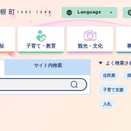
Language
祉
子育て・教育
観光・文化
よく検索さ
サイト内検索
住民票
子育て支援
入札