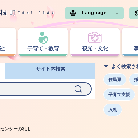
Language
祉
子育て・教育
観光・文化
よく検索さ
サイト内検索
住民票
子育て支援
入札
祉センターの利用