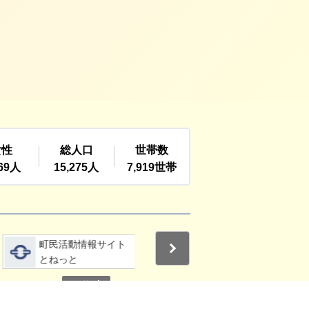
詳細をみる
詳細をみる
町民活動情報サイト
利根町社会福祉協議
Next
とねっと
会
停止
3
4