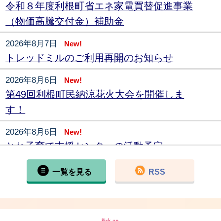
令和８年度利根町省エネ家電買替促進事業
（物価高騰交付金）補助金
2026年8月7日
New!
トレッドミルのご利用再開のお知らせ
2026年8月6日
New!
第49回利根町民納涼花火大会を開催しま
す！
2026年8月6日
New!
とね子育て支援センターの活動予定
2026年8月5日
New!
一覧を見る
RSS
トレーニングご利用カレンダー～随時更新
中～
2026年8月4日
New!