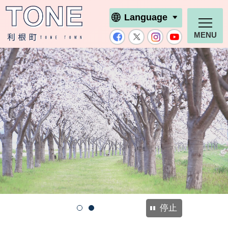
利根町ホームページ
Language
MENU
利根町公式Facebook
利根町公式X
利根町公式Ins
利根町公式
停止
1
2