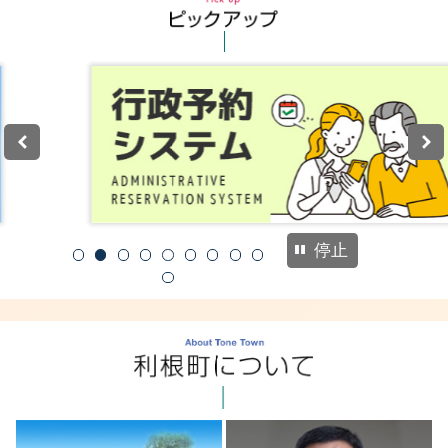
ピックアッ
【募集は終了しました】メッセージ花火を
募集します！
詳細を見る
2026年8月3日
New!
ふるさと納税（災害支援）
停止
1
2
3
4
5
6
7
8
9
10
利根