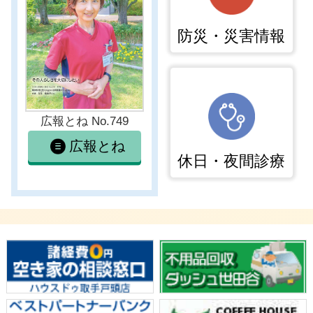
防災・災害情報
広報とね No.749
広報とね
休日・夜間診療