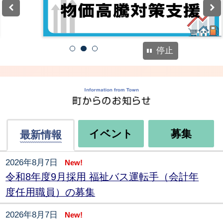
停止
1
2
3
市から
イベント
募集
最新情報
2026年8月7日
New!
令和8年度9月採用 福祉バス運転手（会計年
度任用職員）の募集
2026年8月7日
New!