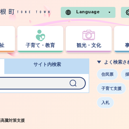
Language
祉
子育て・教育
観光・文化
よく検索さ
サイト内検索
住民票
子育て支援
入札
価高騰対策支援