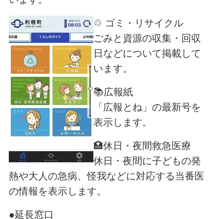
♲ ゴミ・リサイクル
ごみと資源の収集・回収
日などについて掲載して
います。
📚広報紙
「広報とね」の最新号を
表示します。
🏥休日・夜間救急医療
休日・夜間に子どもの発
熱や大人の急病、怪我などに対応する当番医
の情報を表示します。
●延長窓口