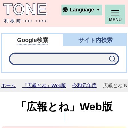
利根町ホームページ
Language
MENU
Google検索
サイト内検索
ホーム
「広報とね」Web版
令和元年度
広報とね N
「広報とね」Web版