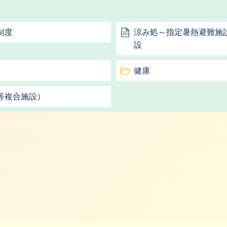
制度
涼み処～指定暑熱避難施
設
健康
等複合施設）