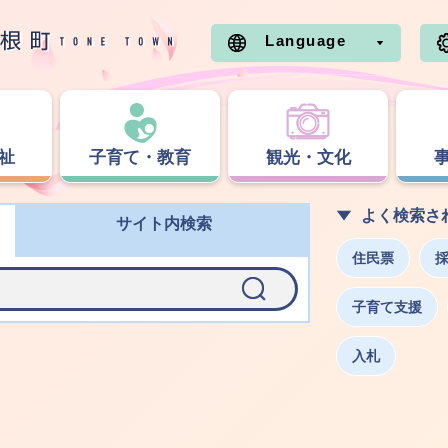
Language
祉
子育て・教育
観光・文化
よく検索さ
サイト内検索
住民票
子育て支援
入札