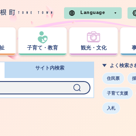
Language
祉
子育て・教育
観光・文化
よく検索さ
サイト内検索
住民票
子育て支援
入札