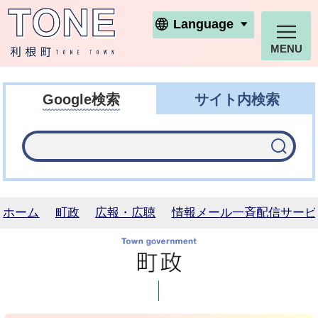
利根町ホームページ
Language
MENU
Google検索
サイト内検索
ホーム
町政
広報・広聴
情報メール一斉配信サービ