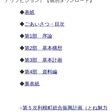
アップビジョン）【個別ダウンロード】
◆
表紙
◆
ごあいさつ・目次
◆
第1部 序論
◆
第2部 基本構想
◆
第3部 基本計画
◆
第4部 資料編
◆
裏表紙
○
第５次利根町総合振興計画（とね魅力