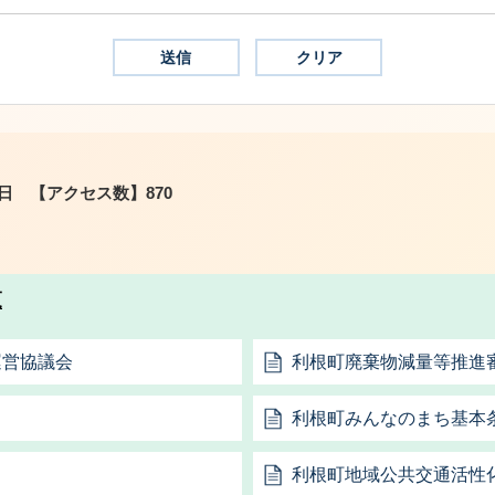
9日
【アクセス数】
870
覧
運営協議会
利根町廃棄物減量等推進
利根町みんなのまち基本
利根町地域公共交通活性