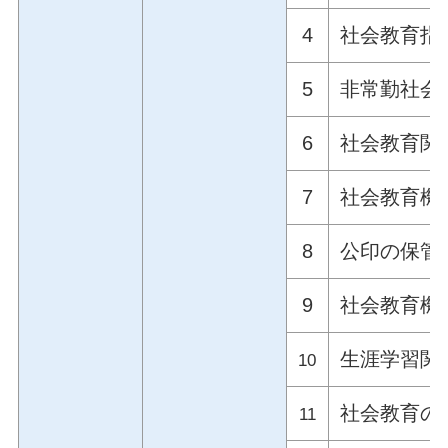
4
社会教育指
5
非常勤社会
6
社会教育関
7
社会教育機
8
公印の保管
9
社会教育機
生涯学習関
10
社会教育の
11