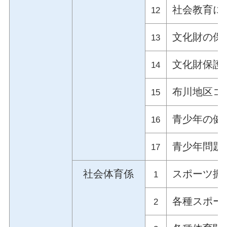
社会教育に
12
文化財の保
13
文化財保護
14
布川地区コ
15
青少年の健
16
青少年問題
17
社会体育係
スポーツ振
1
各種スポー
2