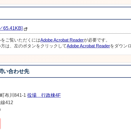
5.41KB]
ルをご覧いただくには
Adobe Acrobat Reader
が必要です。
い方は、左のボタンをクリックして
Adobe Acrobat Reader
をダウンロ
問い合わせ先
町布川841-1
役場 行政棟4F
線412
0