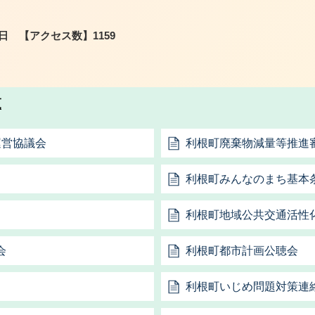
8日
【アクセス数】
1159
覧
運営協議会
利根町廃棄物減量等推進
利根町みんなのまち基本
利根町地域公共交通活性
会
利根町都市計画公聴会
利根町いじめ問題対策連