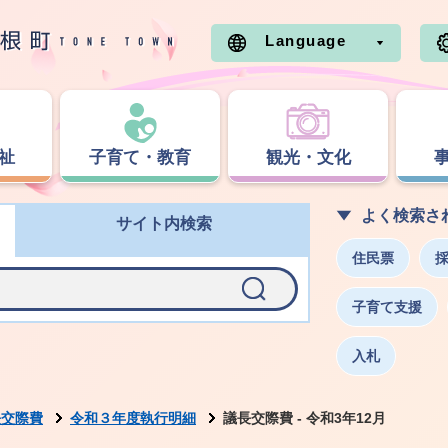
Language
祉
子育て・教育
観光・文化
よく検索さ
サイト内検索
住民票
子育て支援
入札
長交際費
令和３年度執行明細
議長交際費 ‐ 令和3年12月