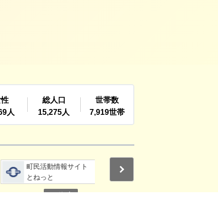
詳細をみる
詳細をみる
町民活動情報サイト
利根町社会福祉協議
Next
とねっと
会
停止
3
4