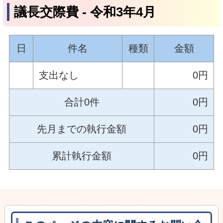
議長交際費 ‐ 令和3年4月
日
件名
種類
金額
支出なし
0円
合計0件
0円
先月までの執行金額
0円
累計執行金額
0円