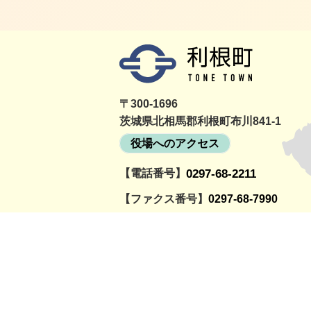
〒300-1696
茨城県北相馬郡利根町布川841-1
役場へのアクセス
【電話番号】
0297-68-2211
詳細をみる
町民活動情報サイト
利根町社会福祉協議
とねっと
会
【ファクス番号】
0297-68-7990
【開庁時間】
月曜～金曜日の午前8時30分～午後5時
（祝日、12月29日～1月3日を除く）
© TOWN OF TONE.