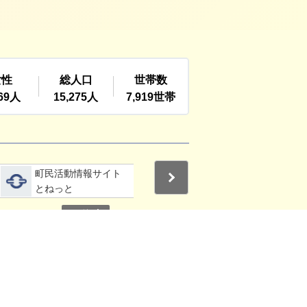
詳細をみる
詳細をみる
町民活動情報サイト
利根町社会福祉協議
Next
とねっと
会
停止
3
4
その他の関連サイト
ご利用ガイド
お問い合わせ