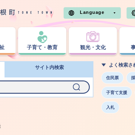
Language
祉
子育て・教育
観光・文化
よく検索さ
サイト内検索
住民票
子育て支援
入札
談