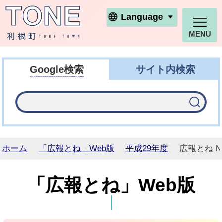
利根町ホームページ
Language
MENU
Google検索
サイト内検索
ホーム
「広報とね」Web版
平成29年度
広報とね N
「広報とね」Web版