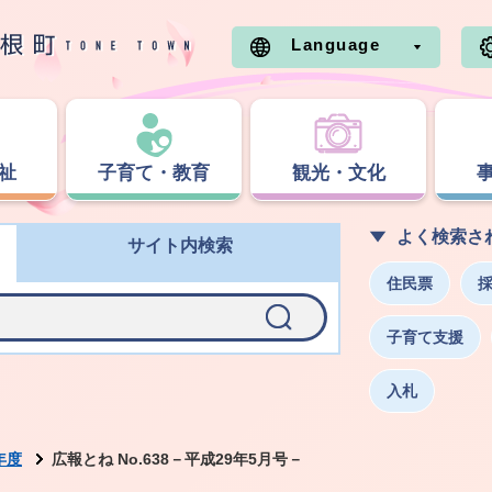
Language
祉
子育て・教育
観光・文化
よく検索さ
サイト内検索
住民票
子育て支援
入札
年度
広報とね No.638－平成29年5月号－