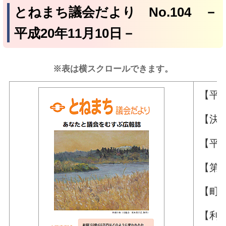
とねまち議会だより No.104 －
平成20年11月10日－
※表は横スクロールできます。
【平
【決
【平
【第
【町
【利根