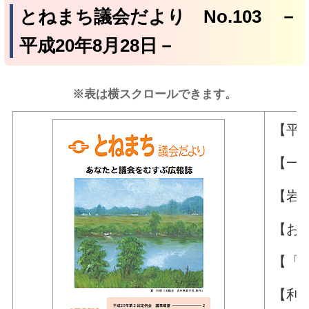
とねまち議会だより No.103 －
平成20年8月28日－
※表は横スクロールできます。
【平
【一
【岩
【お
【「
【利根