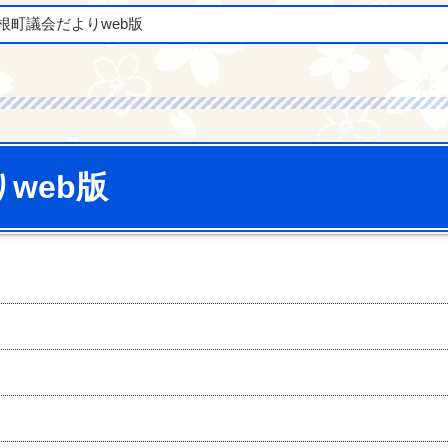
根町議会だよりweb版
web版