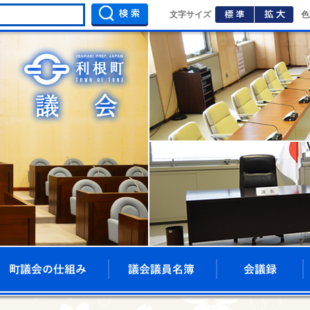
標準
拡大
文字サイズ
色
利根町議会ホームページ
プ
着情報
町議会の仕組み
議会議員名簿