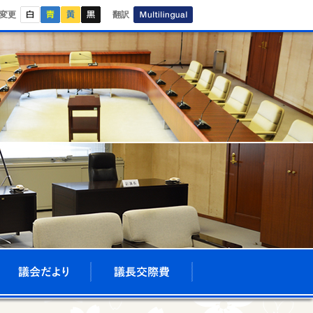
白
青
黄
黒
Multilingual
変更
翻訳
会議録
議会だより
議長交際費