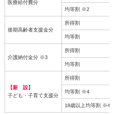
医療給付費分
均等割 ※2
所得割
後期高齢者支援金分
均等割
所得割
介護納付金分 ※3
均等割
所得割
【新 設】
均等割 ※4
子ども・子育て支援分
18歳以上均等割 ※4