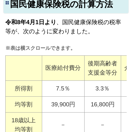
国民健康保険税の計算方法
令和8年4月1日より
、国民健康保険税の税率
等が、次のように変わりました。
※表は横スクロールできます。
後期高齢者
医療給付費分
介
支援金等分
所得割
7.5％
3.3％
均等割
39,900円
16,800円
18歳以上
－
－
均等割