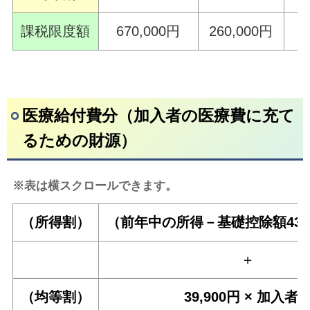
課税限度額
670,000円
260,000円
1
医
療給付費分（加入者の医療費に充て
るための財源）
※表は横スクロールできます。
（所得割）
（前年中の所得－基礎控除額43万円
＋
（均等割）
39,900円 × 加入者