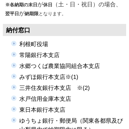
が
（土・日・祝日）の場合、
※各納期の末日
休日
が
翌平日
納期限
となります。
納付窓口
利根町役場
常陽銀行本支店
水郷つくば農業協同組合本支店
みずほ銀行本支店※(1)
三井住友銀行本支店 ※(2)
水戸信用金庫本支店
東日本銀行本支店
ゆうちょ銀行・郵便局（関東各都県及び