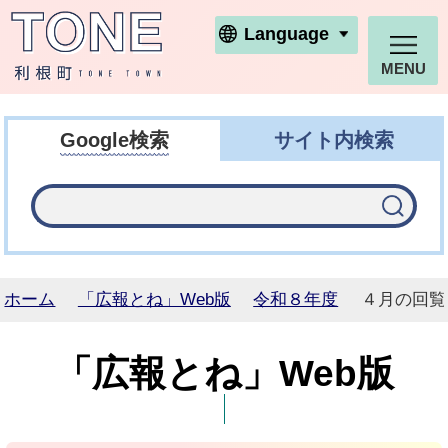
利根町ホームページ
Language
MENU
Google検索
サイト内検索
ホーム
「広報とね」Web版
令和８年度
４月の回覧
「広報とね」Web版