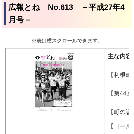
広報とね No.613 －平成27年4
月号－
※表は横スクロールできます。
主な内容
【利
【第
【
【ゴール