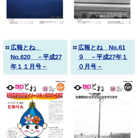
広報とね
広報とね No.61
No.620 －平成27
９ －平成27年１
年１１月号－
０月号－