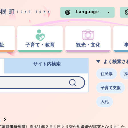
Language
祉
子育て・教育
観光・文化
よく検索さ
サイト内検索
住民票
子育て支援
入札
祉
子育て家庭優待制度）※H31年２月１日より交付対象者が拡充となりました