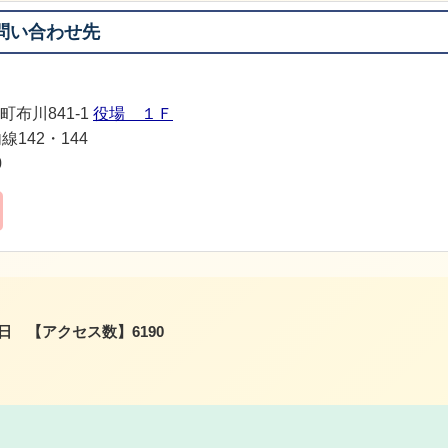
問い合わせ先
町布川841-1
役場 １Ｆ
線142・144
0
2日
【アクセス数】
6190