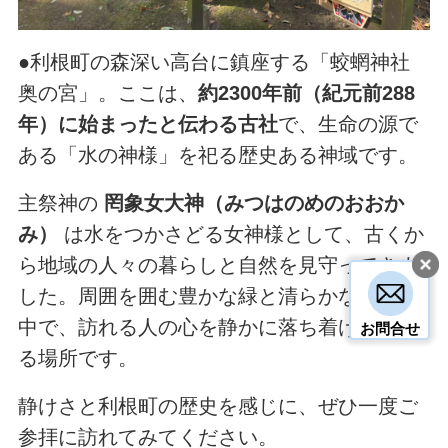
●利根町の森深い高台に鎮座する「蛟蝄神社
奥の宮」。ここは、
約2300年前（紀元前288
年）に始まったと伝わる古社
で、生命の源で
ある「水の神様」を祀る歴史ある神域です。
主祭神の
罔象女大神（みつはのめのおおか
み）
は水をつかさどる女神様として、古くか
ら地域の人々の暮らしと自然を見守ってきま
した。周囲を囲む豊かな緑と清らかな空気の
中で、訪れる人の心を静かに落ち着けてくれ
お問合せ
る場所です。
静けさと利根町の歴史を感じに、ぜひ一度ご
参拝に訪れてみてください。