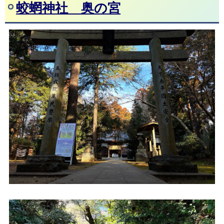
蛟蝄神社 奥の宮