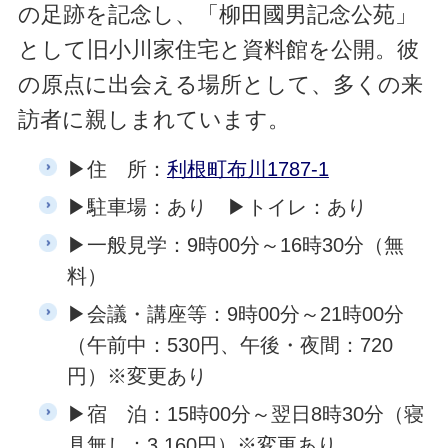
の足跡を記念し、「柳田國男記念公苑」
として旧小川家住宅と資料館を公開。彼
の原点に出会える場所として、多くの来
訪者に親しまれています。
▶住 所：
利根町布川1787-1
▶駐車場：あり ▶トイレ：あり
▶一般見学：9時00分～16時30分（無
料）
▶会議・講座等：9時00分～21時00分
（午前中：530円、午後・夜間：720
円）※変更あり
▶宿 泊：15時00分～翌日8時30分（寝
具無し：3,160円）※変更あり