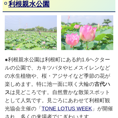
利根親水公園
●利根親水公園は利根町にある約1.6ヘクター
ルの公園で、カキツバタやヒメスイレンなど
の水生植物や、桜・アジサイなど季節の花が
楽しめます。特に池一面に咲く大輪の
古代ハ
ス
は見どころです。自然豊かな散策スポット
として人気です。見ごろにあわせて利根町観
光協会主催の「
TONE LOTUS WEEK
」が開催
され、多くの来場者でにぎわいます。