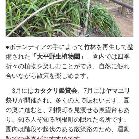
●ボランティアの手によって竹林を再生して整
備された
「大平野生植物園」
。園内では四季
折々の植物を楽しむことができ、自然に触れ
合いながら散策を楽しめます。
3月には
カタクリ鑑賞会
、7月には
ヤマユリ
祭り
が開催され、多くの人で賑わいます。園
の奥に進むと、利根町を見渡せる展望台もあ
り、知る人ぞ知る利根町の隠れた名所です。
園内は階段や起伏のある散策路のため、運動
靴での来園がおすすめです。