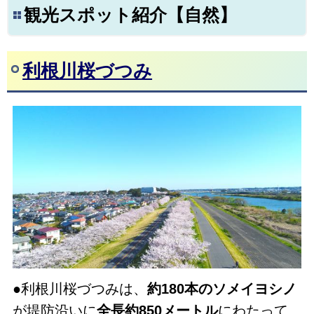
観光スポット紹介【自然】
利根川桜づつみ
●利根川桜づつみは、
約180本のソメイヨシノ
が堤防沿いに
全長約850メートル
にわたって