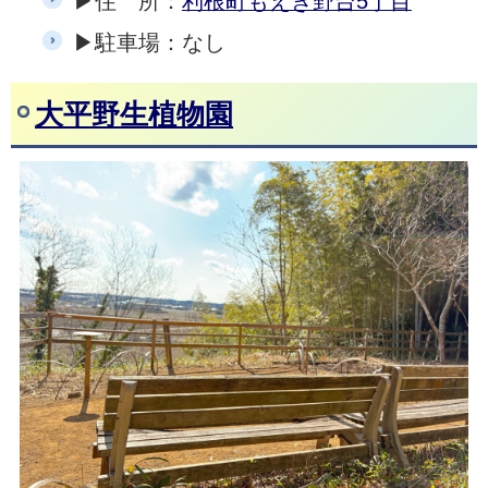
▶住 所：
利根町もえぎ野台5丁目
▶駐車場：なし
大平野生植物園