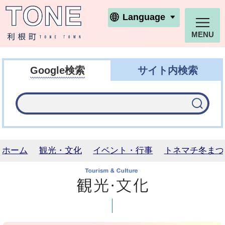
利根町ホームページ
Language
MENU
Google検索
サイト内検索
ホーム
観光・文化
イベント・行事
トネマチ冬まつ