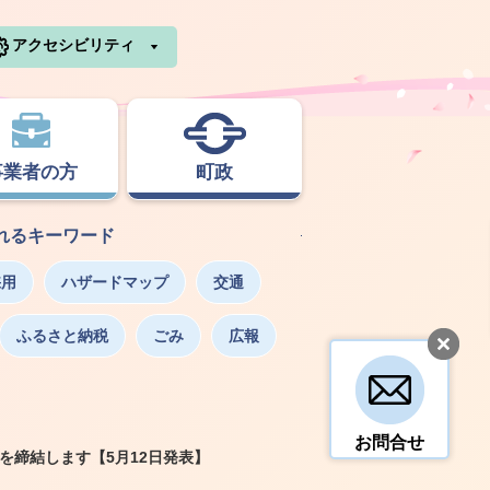
利根町ホームページ
アクセシビリティ
事業者の方
町政
れるキーワード
採用
ハザードマップ
交通
ふるさと納税
ごみ
広報
お問合せ
を締結します【5月12日発表】