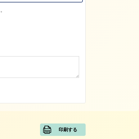
い。
印刷する