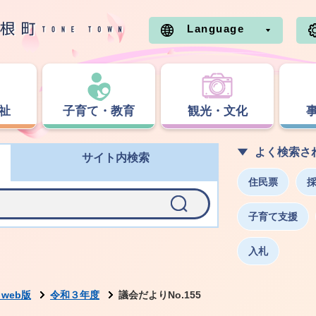
Language
祉
子育て・教育
観光・文化
よく検索さ
サイト内検索
住民票
子育て支援
入札
web版
令和３年度
議会だよりNo.155