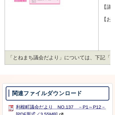
【議
【お
「とねまち議会だより」については、下記「関
関連ファイルダウンロード
利根町議会だより NO.137 －P1～P12－
[PDF形式／3.55MB]