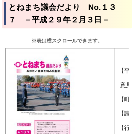
とねまち議会だより No.１３
７ －平成２９年２月３日－
※表は横スクロールできます。
【平
意見書
【町
【議会
【行