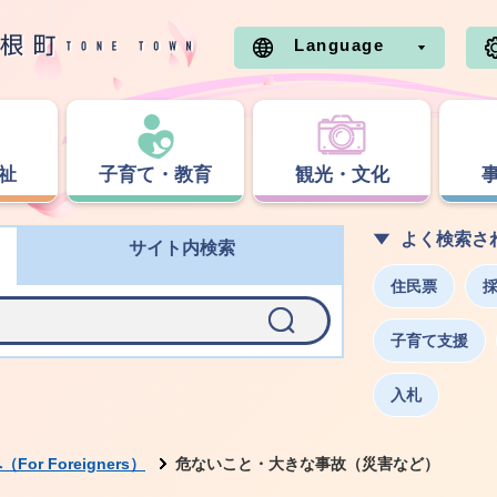
Language
祉
子育て・教育
観光・文化
よく検索さ
サイト内検索
住民票
子育て支援
入札
or Foreigners）
危ないこと・大きな事故（災害など）