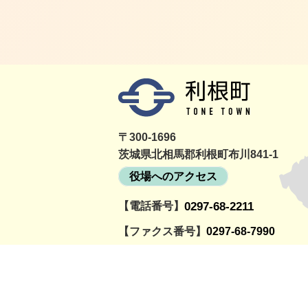
〒300-1696
茨城県北相馬郡利根町布川841-1
役場へのアクセス
【電話番号】
0297-68-2211
詳細をみる
町民活動情報サイト
利根町社会福祉協議
とねっと
会
【ファクス番号】
0297-68-7990
【開庁時間】
月曜～金曜日の午前8時30分～午後5時
（祝日、12月29日～1月3日を除く）