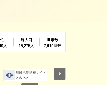
詳細をみる
詳細をみる
町民活動情報サイト
利根町社会福祉協議
Next
とねっと
会
停止
3
4
その他の関連サイト