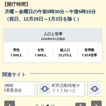
【開庁時間】
月曜～金曜日の午前8時30分～午後5時15分
（祝日、12月29日～1月3日を除く）
関連サイト
みる
詳細をみる
詳細をみ
町民活動情報サ
利根町社会福祉
イトとねっと
協議会